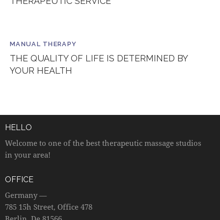
THERAPEUTIC SERVICE
MANUAL THERAPY
THE QUALITY OF LIFE IS DETERMINED BY
YOUR HEALTH
HELLO
Welcome to one of the best therapeutic massage studios
in your area!
OFFICE
Germany —
785 15h Street, Office 478
Berlin, De 81566